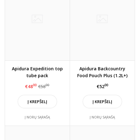
Apidura Expedition top
Apidura Backcountry
tube pack
Food Pouch Plus (1.2L+)
00
00
00
€48
€58
€52
Į KREPŠELĮ
Į KREPŠELĮ
Į NORŲ SĄRAŠĄ
Į NORŲ SĄRAŠĄ