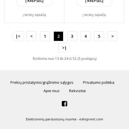
Į KREPŠELĮ
Į KREPŠELĮ
Į NORŲ SĄRAŠĄ
Į NORŲ SĄRAŠĄ
|<
<
1
2
3
4
5
>
>|
Rodoma nuo 13 iki 24 iš 52 (5 puslapių)
Prekių pristatymo/grąžinimo sąlygos
Privatumo politika
Apie mus
Rekvizitai
Elektroninių parduotuvių nuoma
-
eshoprent.com