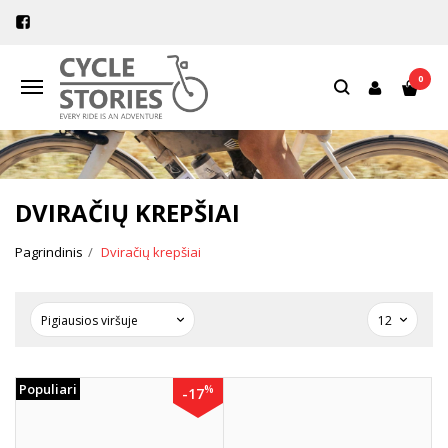
0
Navigacija
DVIRAČIŲ KREPŠIAI
Pagrindinis
Dviračių krepšiai
Populiari
%
-17