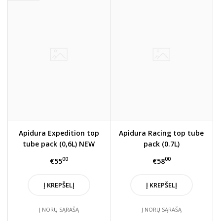
Apidura Expedition top
Apidura Racing top tube
tube pack (0,6L) NEW
pack (0.7L)
STYLE
00
00
€55
€58
Į KREPŠELĮ
Į KREPŠELĮ
Į NORŲ SĄRAŠĄ
Į NORŲ SĄRAŠĄ