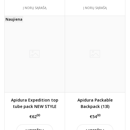
Į NORŲ SĄRAŠĄ
Į NORŲ SĄRAŠĄ
Naujiena
Apidura Expedition top
Apidura Packable
tube pack NEW STYLE
Backpack (13l)
00
00
€62
€54