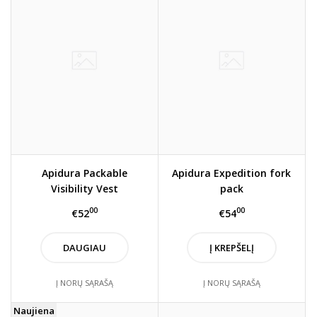
Apidura Packable
Apidura Expedition fork
Visibility Vest
pack
00
00
€52
€54
DAUGIAU
Į KREPŠELĮ
Į NORŲ SĄRAŠĄ
Į NORŲ SĄRAŠĄ
Naujiena