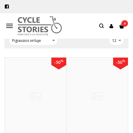
DVIRAČIŲ PRIEŽIŪRA
Pagrindinis
Priežiūra
Dviračių priežiūra
0
Navigacija
%
%
-50
-50