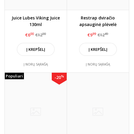
Juice Lubes Viking Juice
Restrap dviračio
130ml
apsauginė plėvelė
(permatoma/juoda)
00
00
99
49
€6
€12
€9
€12
Į KREPŠELĮ
Į KREPŠELĮ
Į NORŲ SĄRAŠĄ
Į NORŲ SĄRAŠĄ
Populiari
%
-20