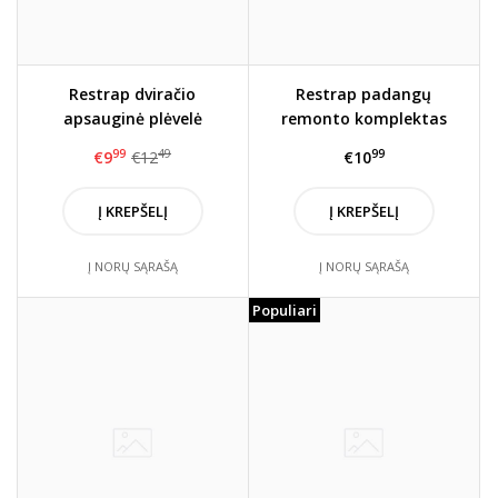
Restrap dviračio
Restrap padangų
apsauginė plėvelė
remonto komplektas
(permatoma/balta)
99
49
99
€9
€12
€10
Į KREPŠELĮ
Į KREPŠELĮ
Į NORŲ SĄRAŠĄ
Į NORŲ SĄRAŠĄ
Populiari