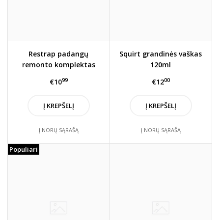
Restrap padangų
Squirt grandinės vaškas
remonto komplektas
120ml
(oranžinis)
99
00
€10
€12
Į KREPŠELĮ
Į KREPŠELĮ
Į NORŲ SĄRAŠĄ
Į NORŲ SĄRAŠĄ
Populiari