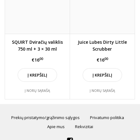
SQUIRT Dviračių valiklis
Juice Lubes Dirty Little
750 ml + 3 × 30 ml
Scrubber
koncentratas
00
00
€16
€16
Į KREPŠELĮ
Į KREPŠELĮ
Į NORŲ SĄRAŠĄ
Į NORŲ SĄRAŠĄ
Prekių pristatymo/grąžinimo sąlygos
Privatumo politika
Apie mus
Rekvizitai