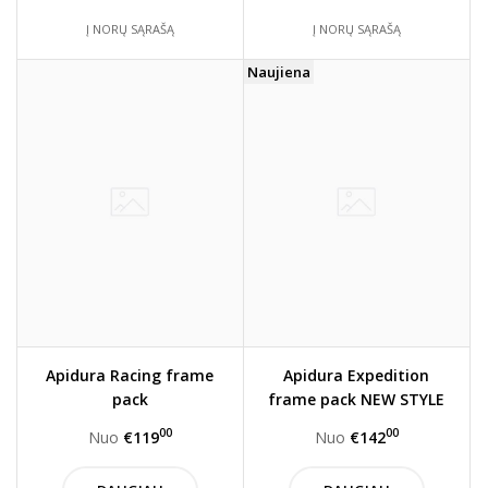
Į NORŲ SĄRAŠĄ
Į NORŲ SĄRAŠĄ
Naujiena
Apidura Racing frame
Apidura Expedition
pack
frame pack NEW STYLE
00
00
Nuo
€119
Nuo
€142