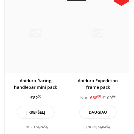
Apidura Racing
Apidura Expedition
handlebar mini pack
frame pack
(2.5L)
00
00
00
€82
Nuo
€88
€109
Į KREPŠELĮ
DAUGIAU
Į NORŲ SĄRAŠĄ
Į NORŲ SĄRAŠĄ