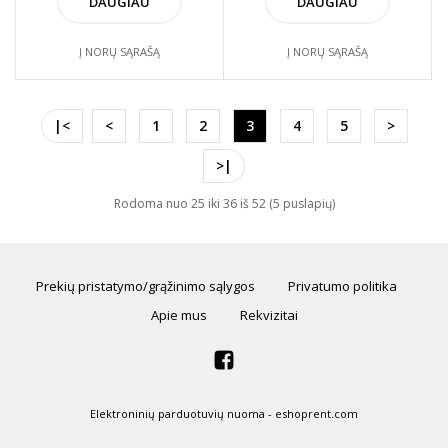
DAUGIAU
DAUGIAU
Į NORŲ SĄRAŠĄ
Į NORŲ SĄRAŠĄ
|<
<
1
2
3
4
5
>
>|
Rodoma nuo 25 iki 36 iš 52 (5 puslapių)
Prekių pristatymo/grąžinimo sąlygos
Privatumo politika
Apie mus
Rekvizitai
Elektroninių parduotuvių nuoma
-
eshoprent.com