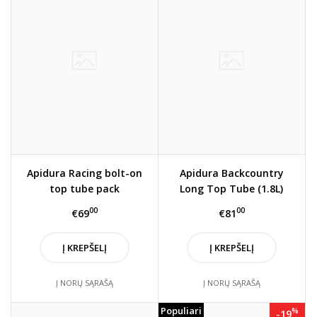
Apidura Racing bolt-on
Apidura Backcountry
top tube pack
Long Top Tube (1.8L)
00
00
€69
€81
Į KREPŠELĮ
Į KREPŠELĮ
Į NORŲ SĄRAŠĄ
Į NORŲ SĄRAŠĄ
Populiari
%
-19