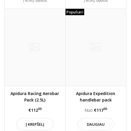
Į NORŲ SĄRAŠĄ
Į NORŲ SĄRAŠĄ
Populiari
Apidura Racing Aerobar
Apidura Expedition
Pack (2.5L)
handlebar pack
00
00
€112
Nuo
€117
Į KREPŠELĮ
DAUGIAU