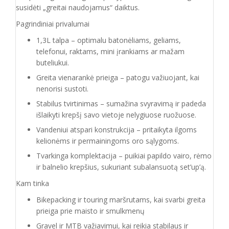
susidėti „greitai naudojamus“ daiktus.
Pagrindiniai privalumai
1,3L talpa – optimalu batonėliams, geliams,
telefonui, raktams, mini įrankiams ar mažam
buteliukui.
Greita vienarankė prieiga – patogu važiuojant, kai
nenorisi sustoti.
Stabilus tvirtinimas – sumažina svyravimą ir padeda
išlaikyti krepšį savo vietoje nelygiuose ruožuose.
Vandeniui atspari konstrukcija – pritaikyta ilgoms
kelionėms ir permainingoms oro sąlygoms.
Tvarkinga komplektacija – puikiai papildo vairo, rėmo
ir balnelio krepšius, sukuriant subalansuotą set’up’ą.
Kam tinka
Bikepacking ir touring maršrutams, kai svarbi greita
prieiga prie maisto ir smulkmenų
Gravel ir MTB važiavimui, kai reikia stabilaus ir