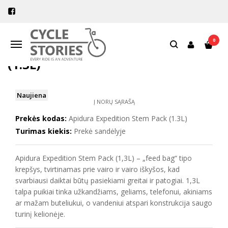
Pagrindinis
Dviračių krepšiai
Aksesuarai
Apidura Expedition Stem Pack (1.3L)
0
Navigacija
APIDURA EXPEDITION STEM PACK
(1.3L)
Naujiena
Į NORŲ SĄRAŠĄ
Prekės kodas:
Apidura Expedition Stem Pack (1.3L)
Turimas kiekis:
Prekė sandėlyje
Apidura Expedition Stem Pack (1,3L) – „feed bag“ tipo
krepšys, tvirtinamas prie vairo ir vairo iškyšos, kad
svarbiausi daiktai būtų pasiekiami greitai ir patogiai. 1,3L
talpa puikiai tinka užkandžiams, geliams, telefonui, akiniams
ar mažam buteliukui, o vandeniui atspari konstrukcija saugo
turinį kelionėje.