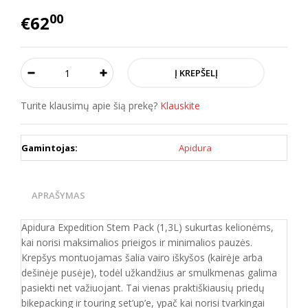
00
€62
Turite klausimų apie šią prekę?
Klauskite
Gamintojas:
Apidura
APRAŠYMAS
Apidura Expedition Stem Pack (1,3L) sukurtas kelionėms,
kai norisi maksimalios prieigos ir minimalios pauzės.
Krepšys montuojamas šalia vairo iškyšos (kairėje arba
dešinėje pusėje), todėl užkandžius ar smulkmenas galima
pasiekti net važiuojant. Tai vienas praktiškiausių priedų
bikepacking ir touring set’up’e, ypač kai norisi tvarkingai