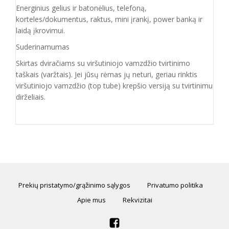
Energinius gelius ir batonėlius, telefoną,
korteles/dokumentus, raktus, mini įrankį, power banką ir
laidą įkrovimui.
Suderinamumas
Skirtas dviračiams su viršutiniojo vamzdžio tvirtinimo
taškais (varžtais). Jei jūsų rėmas jų neturi, geriau rinktis
viršutiniojo vamzdžio (top tube) krepšio versiją su tvirtinimu
dirželiais.
Prekių pristatymo/grąžinimo sąlygos
Privatumo politika
Apie mus
Rekvizitai