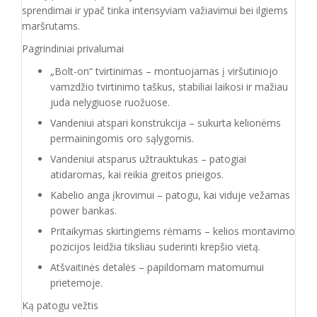
sprendimai ir ypač tinka intensyviam važiavimui bei ilgiems
maršrutams.
Pagrindiniai privalumai
„Bolt-on“ tvirtinimas – montuojamas į viršutiniojo
vamzdžio tvirtinimo taškus, stabiliai laikosi ir mažiau
juda nelygiuose ruožuose.
Vandeniui atspari konstrukcija – sukurta kelionėms
permainingomis oro sąlygomis.
Vandeniui atsparus užtrauktukas – patogiai
atidaromas, kai reikia greitos prieigos.
Kabelio anga įkrovimui – patogu, kai viduje vežamas
power bankas.
Pritaikymas skirtingiems rėmams – kelios montavimo
pozicijos leidžia tiksliau suderinti krepšio vietą.
Atšvaitinės detalės – papildomam matomumui
prietemoje.
Ką patogu vežtis