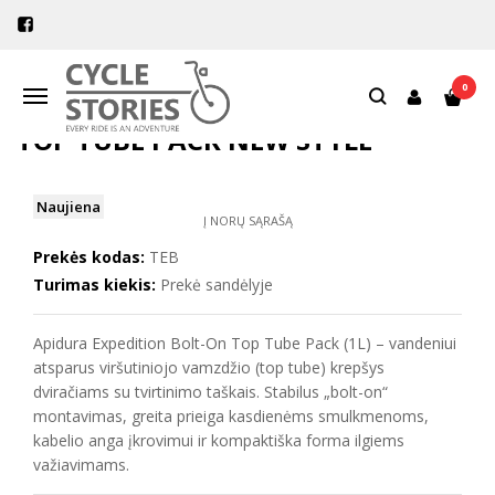
Pagrindinis
Dviračių krepšiai
Viršutiniojo vamzdžio krepšiai
Apidura Expedition bolt on top tube pack NEW STYLE
0
Navigacija
APIDURA EXPEDITION BOLT ON
TOP TUBE PACK NEW STYLE
Naujiena
Į NORŲ SĄRAŠĄ
Prekės kodas:
TEB
Turimas kiekis:
Prekė sandėlyje
Apidura Expedition Bolt-On Top Tube Pack (1L) – vandeniui
atsparus viršutiniojo vamzdžio (top tube) krepšys
dviračiams su tvirtinimo taškais. Stabilus „bolt-on“
montavimas, greita prieiga kasdienėms smulkmenoms,
kabelio anga įkrovimui ir kompaktiška forma ilgiems
važiavimams.