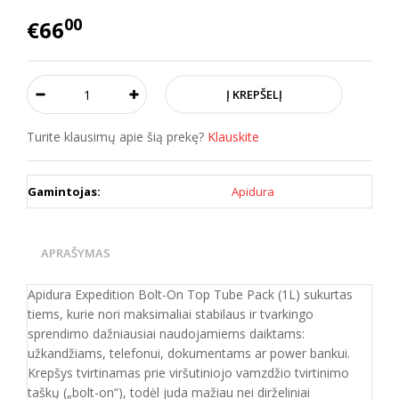
00
€66
Turite klausimų apie šią prekę?
Klauskite
Gamintojas:
Apidura
APRAŠYMAS
Apidura Expedition Bolt-On Top Tube Pack (1L) sukurtas
tiems, kurie nori maksimaliai stabilaus ir tvarkingo
sprendimo dažniausiai naudojamiems daiktams:
užkandžiams, telefonui, dokumentams ar power bankui.
Krepšys tvirtinamas prie viršutiniojo vamzdžio tvirtinimo
taškų („bolt-on“), todėl juda mažiau nei dirželiniai