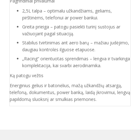
Pagrindiniai privalumai
2,5L talpa – optimalu užkandžiams, geliams,
pirštinėms, telefonui ar power bankui.
Greita prieiga – patogu pasiekti turinį sustojus ar
važiuojant pagal situaciją.
Stabilus tvirtinimas ant aero barų – mažiau judėjimo,
daugiau kontrolės ilguose etapuose.
„Racing“ orientuotas sprendimas – lengva ir tvarkinga
komplektacija, kai svarbi aerodinamika.
Ką patogu vežtis
Energinius gelius ir batonėlius, mažą užkandžių atsargą,
telefoną, dokumentus, power banką, laidą įkrovimui, lengvą
papildomą sluoksnį ar smulkias priemones.