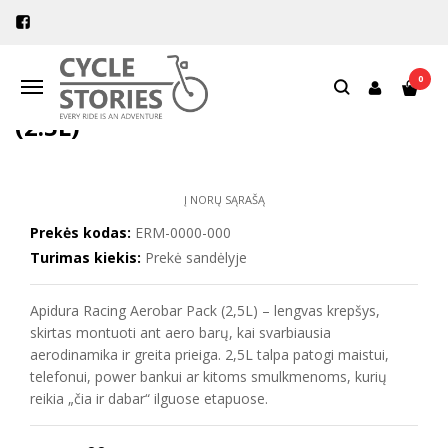
Pagrindinis
Dviračių krepšiai
Vairo krepšiai
Apidura Racing Aerobar Pack (2.5L)
0
Navigacija
APIDURA RACING AEROBAR PACK
(2.5L)
Į NORŲ SĄRAŠĄ
Prekės kodas:
ERM-0000-000
Turimas kiekis:
Prekė sandėlyje
Apidura Racing Aerobar Pack (2,5L) – lengvas krepšys,
skirtas montuoti ant aero barų, kai svarbiausia
aerodinamika ir greita prieiga. 2,5L talpa patogi maistui,
telefonui, power bankui ar kitoms smulkmenoms, kurių
reikia „čia ir dabar“ ilguose etapuose.