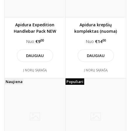
Apidura Expedition
Apidura krepšių
Handlebar Pack NEW
komplektas (nuoma)
STYLE (Nuoma)
00
00
Nuo
€9
Nuo
€14
DAUGIAU
DAUGIAU
Į NORŲ SĄRAŠĄ
Į NORŲ SĄRAŠĄ
Naujiena
Populiari