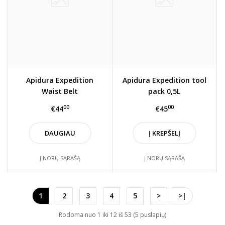
Apidura Expedition
Apidura Expedition tool
Waist Belt
pack 0,5L
00
00
€44
€45
DAUGIAU
Į KREPŠELĮ
Į NORŲ SĄRAŠĄ
Į NORŲ SĄRAŠĄ
1
2
3
4
5
>
>|
Rodoma nuo 1 iki 12 iš 53 (5 puslapių)