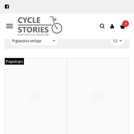
APIDURA
Pagrindinis
Pirkite pagal gamintoją
Apidura
0
Navigacija
Populiari