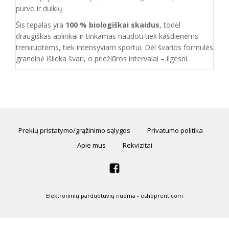
purvo ir dulkių.
Šis tepalas yra
100 % biologiškai skaidus
, todėl
draugiškas aplinkai ir tinkamas naudoti tiek kasdienėms
treniruotėms, tiek intensyviam sportui. Dėl švarios formulės
grandinė išlieka švari, o priežiūros intervalai – ilgesni.
Prekių pristatymo/grąžinimo sąlygos
Privatumo politika
Apie mus
Rekvizitai
Elektroninių parduotuvių nuoma
-
eshoprent.com