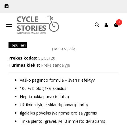
Pagrindinis
Priežiūra
Dviračių priežiūra
Squirt grandinės vaškas 120ml
0
Navigacija
SQUIRT GRANDINĖS VAŠKAS 120ML
Populiari
Į NORŲ SĄRAŠĄ
Prekės kodas:
SQCL120
Turimas kiekis:
Prekė sandėlyje
Vaško pagrindo formulė – švari ir efektyvi
100 % biologiškai skaidus
Nepritraukia purvo ir dulkių
Užtikrina tylų ir sklandų pavarų darbą
Ilgalaikis poveikis įvairiomis oro sąlygomis
Tinka plento, gravel, MTB ir miesto dviračiams