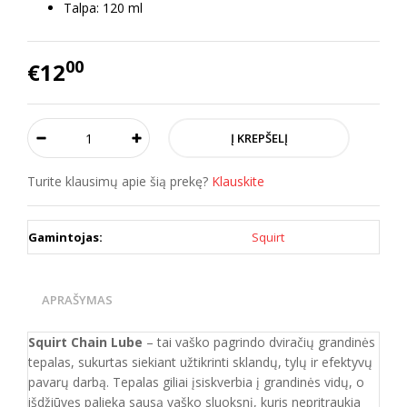
Talpa: 120 ml
00
€12
Turite klausimų apie šią prekę?
Klauskite
Gamintojas:
Squirt
APRAŠYMAS
Squirt Chain Lube
– tai vaško pagrindo dviračių grandinės
tepalas, sukurtas siekiant užtikrinti sklandų, tylų ir efektyvų
pavarų darbą. Tepalas giliai įsiskverbia į grandinės vidų, o
išdžiūvęs palieka sausą vaško sluoksnį, kuris nepritraukia