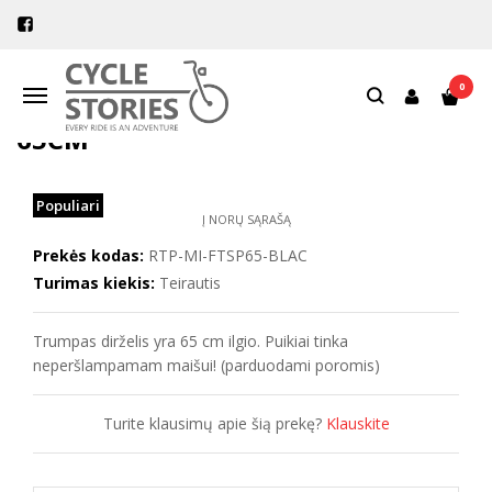
Pagrindinis
Tvirtinimas ir laikikliai
Dirželiai
Restrap Smulkmenų dirželis 65cm
0
Navigacija
RESTRAP SMULKMENŲ DIRŽELIS
65CM
Populiari
Į NORŲ SĄRAŠĄ
Prekės kodas:
RTP-MI-FTSP65-BLAC
Turimas kiekis:
Teirautis
Trumpas dirželis yra 65 cm ilgio. Puikiai tinka
neperšlampamam maišui! (parduodami poromis)
Turite klausimų apie šią prekę?
Klauskite