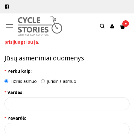
NAUJO KLIENTO REGISTRACIJA
Pagrindinis
Paskyra
Registruoti paskyrą
0
Navigacija
Jeigu turite kliento paskyrą mūsų el. parduotuvėje, prašome
prisijungti su ja
.
Jūsų asmeniniai duomenys
Perku kaip:
Fizinis asmuo
Juridinis asmuo
Vardas:
Pavardė: