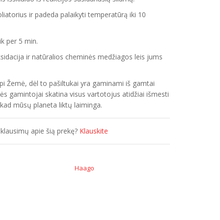
oliatorius ir padeda palaikyti temperatūrą iki 10
ik per 5 min.
sidacija ir natūralios cheminės medžiagos leis jums
pi Žemė, dėl to pašiltukai yra gaminami iš gamtai
s gamintojai skatina visus vartotojus atidžiai išmesti
kad mūsų planeta liktų laiminga.
 klausimų apie šią prekę?
Klauskite
Haago