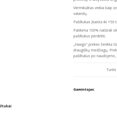
Vermikulitas veikia kaip iz
valandų.
Pašiltukas įkaista iki +50 t
Patikima 100% natūrali ok
pašiltukus perdirbti.
„Haago“ prekės ženklui rū
draugiškų medžiagų. Prekė
pašiltukus po naudojimo, 
Turite
Gamintojas:
iltukai