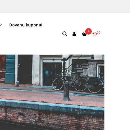
Dovanų kuponai
0
00
€0