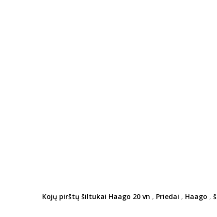
Kojų pirštų šiltukai Haago 20 vn
,
Priedai
,
Haago
,
š