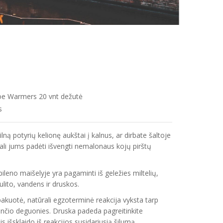
e Warmers 20 vnt dežutė
s
ilną potyrių kelionę aukštai į kalnus, ar dirbate šaltoje
gali jums padėti išvengti nemalonaus kojų pirštų
pileno maišelyje yra pagaminti iš geležies miltelių,
ulito, vandens ir druskos.
pakuotė, natūrali egzoterminė reakcija vyksta tarp
sančio deguonies. Druska padeda pagreitinkite
s išsklaido iš reakcijos susidariusią šilumą.