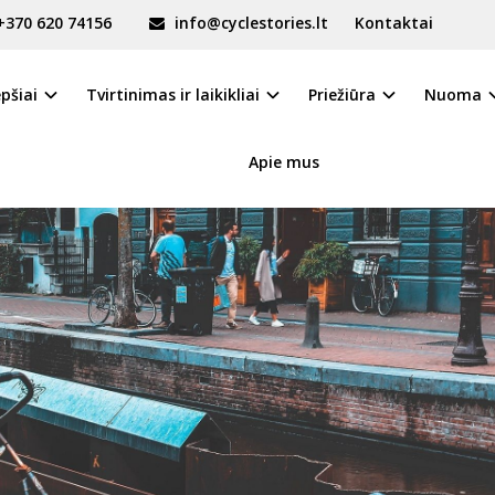
+370 620 74156
info@cyclestories.lt
Kontaktai
epšiai
Tvirtinimas ir laikikliai
Priežiūra
Nuoma
Apie mus