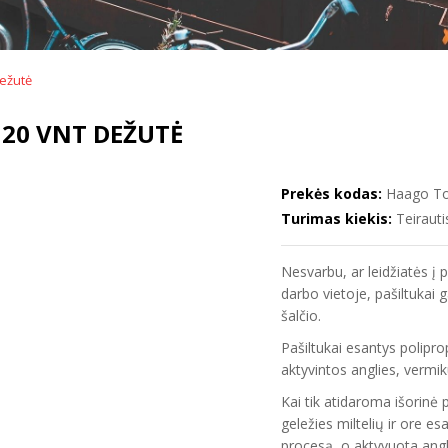
dežutė
 20 VNT DEŽUTĖ
Prekės kodas:
Haago To
Turimas kiekis:
Teirauti
Nesvarbu, ar leidžiatės į p
darbo vietoje, pašiltukai 
šalčio.
Pašiltukai esantys polipro
aktyvintos anglies, vermik
Kai tik atidaroma išorinė 
geležies miltelių ir ore e
procesą, o aktyvuota angli