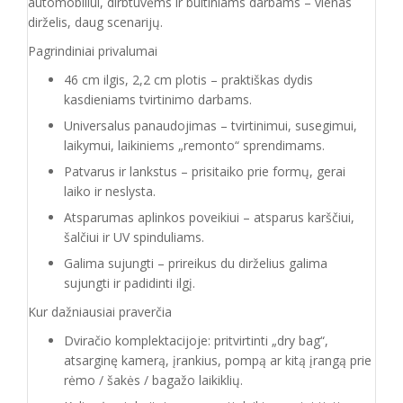
automobiliui, dirbtuvėms ir buitiniams darbams – vienas
dirželis, daug scenarijų.
Pagrindiniai privalumai
46 cm ilgis, 2,2 cm plotis – praktiškas dydis
kasdieniams tvirtinimo darbams.
Universalus panaudojimas – tvirtinimui, susegimui,
laikymui, laikiniems „remonto“ sprendimams.
Patvarus ir lankstus – prisitaiko prie formų, gerai
laiko ir neslysta.
Atsparumas aplinkos poveikiui – atsparus karščiui,
šalčiui ir UV spinduliams.
Galima sujungti – prireikus du dirželius galima
sujungti ir padidinti ilgį.
Kur dažniausiai praverčia
Dviračio komplektacijoje: pritvirtinti „dry bag“,
atsarginę kamerą, įrankius, pompą ar kitą įrangą prie
rėmo / šakės / bagažo laikiklių.