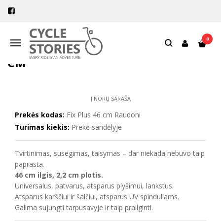
Pagrindinis
Tvirtinimas ir laikikliai
Dirželiai
Fixplus dirželis raudonas 46 cm
0
Navigacija
FIXPLUS DIRŽELIS RAUDONAS 46
CM
Į NORŲ SĄRAŠĄ
Prekės kodas:
Fix Plus 46 cm Raudoni
Turimas kiekis:
Prekė sandėlyje
Tvirtinimas, susegimas, taisymas – dar niekada nebuvo taip
paprasta.
46 cm ilgis, 2,2 cm plotis.
Universalus, patvarus, atsparus plyšimui, lankstus.
Atsparus karščiui ir šalčiui, atsparus UV spinduliams.
Galima sujungti tarpusavyje ir taip prailginti.