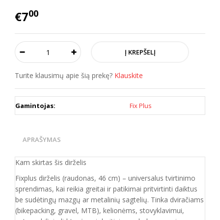
00
€7
Turite klausimų apie šią prekę?
Klauskite
Gamintojas:
Fix Plus
APRAŠYMAS
Kam skirtas šis dirželis
Fixplus dirželis (raudonas, 46 cm) – universalus tvirtinimo
sprendimas, kai reikia greitai ir patikimai pritvirtinti daiktus
be sudėtingų mazgų ar metalinių sagtelių. Tinka dviračiams
(bikepacking, gravel, MTB), kelionėms, stovyklavimui,