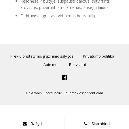
Kelionėse ir buityje: suspausti daiktus, sutvirtinti
krovinius, pritvirtinti smulkmenas, susegti laidus.
Dirbtuvėse: greitas tvirtinimas be įrankių.
Prekių pristatymo/grąžinimo sąlygos
Privatumo politika
Apie mus
Rekvizitai
Elektroninių parduotuvių nuoma
-
eshoprent.com
Rašyti
Skambinti