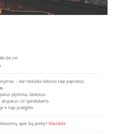
ilki 66 cm
s
aisymas – dar niekada nebuvo taip paprasta.
s.
parus plyšimui, lankstus.
i, atsparus UV spinduliams.
ir taip prailginti.
 klausimų apie šią prekę?
Klauskite