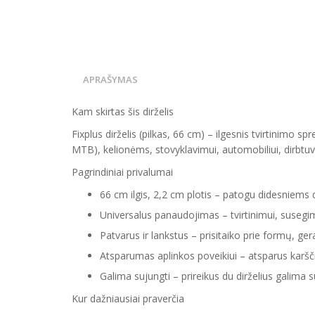
APRAŠYMAS
Kam skirtas šis dirželis
Fixplus dirželis (pilkas, 66 cm) – ilgesnis tvirtinimo s
MTB), kelionėms, stovyklavimui, automobiliui, dirbtuv
Pagrindiniai privalumai
66 cm ilgis, 2,2 cm plotis – patogu didesniems d
Universalus panaudojimas – tvirtinimui, susegi
Patvarus ir lankstus – prisitaiko prie formų, gerai
Atsparumas aplinkos poveikiui – atsparus karščiu
Galima sujungti – prireikus du dirželius galima suj
Kur dažniausiai praverčia