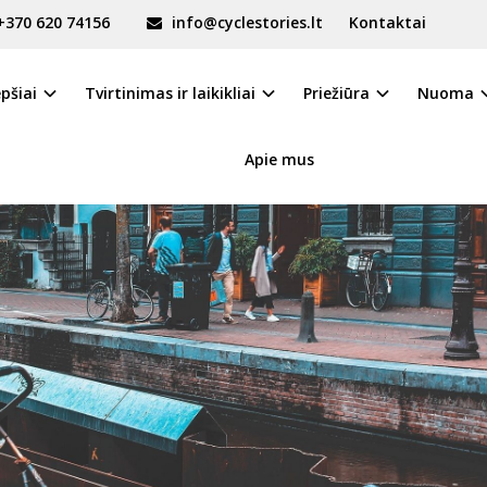
+370 620 74156
info@cyclestories.lt
Kontaktai
epšiai
Tvirtinimas ir laikikliai
Priežiūra
Nuoma
Apie mus