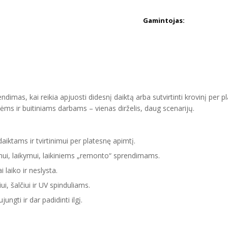
Gamintojas:
prendimas, kai reikia apjuosti didesnį daiktą arba sutvirtinti krovinį per
ėms ir buitiniams darbams – vienas dirželis, daug scenarijų.
aiktams ir tvirtinimui per platesnę apimtį.
mui, laikymui, laikiniems „remonto“ sprendimams.
 laiko ir neslysta.
i, šalčiui ir UV spinduliams.
ungti ir dar padidinti ilgį.