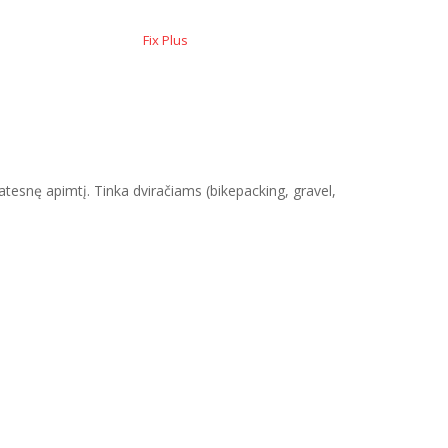
Fix Plus
 platesnę apimtį. Tinka dviračiams (bikepacking, gravel,