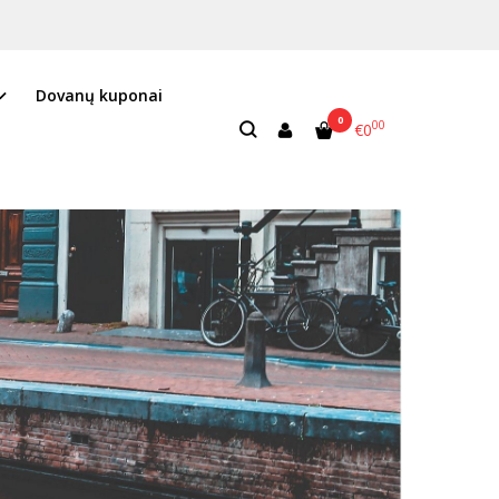
Dovanų kuponai
0
00
€0