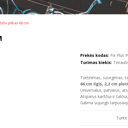
želis pilkas 66 cm
M
Prekės kodas:
Fix Plus P
Turimas kiekis:
Teirauti
Tvirtinimas, susegimas, t
66 cm ilgis, 2,2 cm ploti
Universalus, patvarus, ats
Atsparus karščiui ir šalčiu
Galima sujungti tarpusavyje 
Turite