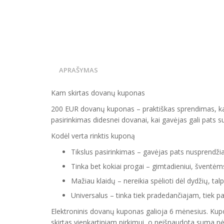
APRAŠYMAS
Kam skirtas dovanų kuponas
200 EUR dovanų kuponas – praktiškas sprendimas, kai n
pasirinkimas didesnei dovanai, kai gavėjas gali pats su
Kodėl verta rinktis kuponą
Tikslus pasirinkimas – gavėjas pats nusprendž
Tinka bet kokiai progai – gimtadieniui, šventėm
Mažiau klaidų – nereikia spėlioti dėl dydžių, t
Universalus – tinka tiek pradedančiajam, tiek pa
Elektroninis dovanų kuponas galioja 6 mėnesius. Kupo
skirtas vienkartiniam pirkimui, o neišnaudota suma n