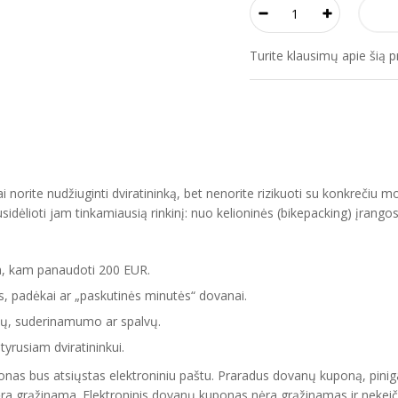
Turite klausimų apie šią 
orite nudžiuginti dviratininką, bet nenorite rizikuoti su konkrečiu mo
sidėlioti jam tinkamiausią rinkinį: nuo kelioninės (bikepacking) įrango
ia, kam panaudoti 200 EUR.
s, padėkai ar „paskutinės minutės“ dovanai.
alpų, suderinamumo ar spalvų.
tyrusiam dviratininkui.
nas bus atsiųstas elektroniniu paštu. Praradus dovanų kuponą, piniga
ėra grąžinama. Elektroninis dovanų kuponas nėra grąžinamas ir nekei