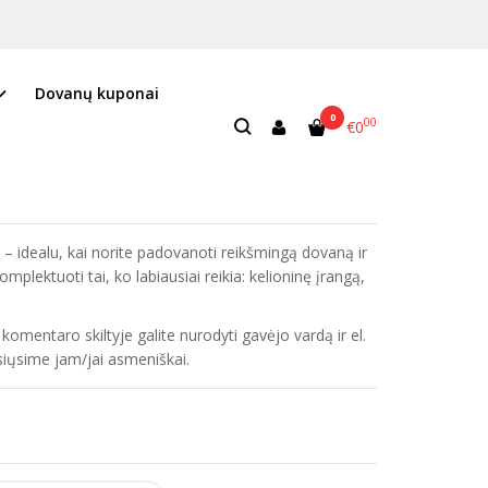
Dovanų kuponai
0
00
€0
andėlyje
 idealu, kai norite padovanoti reikšmingą dovaną ir
omplektuoti tai, ko labiausiai reikia: kelioninę įrangą,
omentaro skiltyje galite nurodyti gavėjo vardą ir el.
siųsime jam/jai asmeniškai.