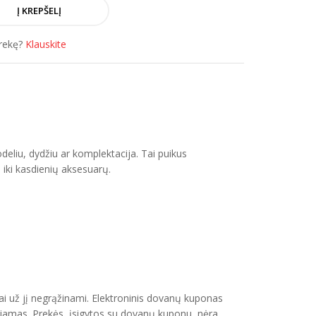
prekę?
Klauskite
deliu, dydžiu ar komplektacija. Tai puikus
s iki kasdienių aksesuarų.
i už jį negrąžinami. Elektroninis dovanų kuponas
čiamas. Prekės, įsigytos su dovanų kuponu, nėra