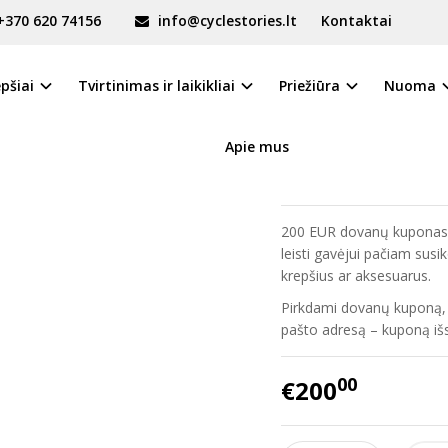
+370 620 74156
info@cyclestories.lt
Kontaktai
epšiai
Tvirtinimas ir laikikliai
Priežiūra
Nuoma
Apie mus
Prekės kodas:
DK200
Turimas kiekis:
Prekė s
200 EUR dovanų kuponas –
leisti gavėjui pačiam susik
krepšius ar aksesuarus.
Pirkdami dovanų kuponą, k
pašto adresą – kuponą iš
00
€200