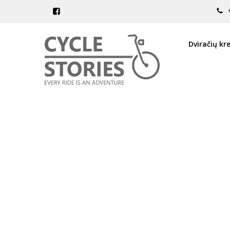
Pagrindinis
Dovanų kuponai
Dovanų kuponas 200 EUR
Dviračių kr
DOVANŲ KUPONAS 200 EUR
Į NORŲ SĄRAŠĄ