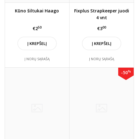
Kūno šiltukai Haago
Fixplus Strapkeeper juodi
4 vnt
50
00
€2
€3
Į KREPŠELĮ
Į KREPŠELĮ
Į NORŲ SĄRAŠĄ
Į NORŲ SĄRAŠĄ
%
-50