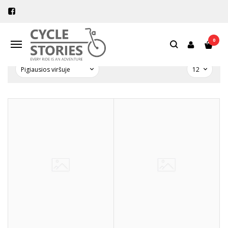
VISOS PREKĖS
Pagrindinis
Visos prekės
0
Navigacija