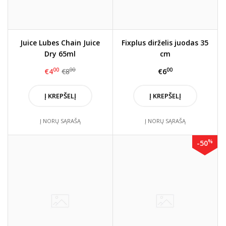
Juice Lubes Chain Juice
Fixplus dirželis juodas 35
Dry 65ml
cm
00
00
00
€4
€8
€6
Į KREPŠELĮ
Į KREPŠELĮ
Į NORŲ SĄRAŠĄ
Į NORŲ SĄRAŠĄ
%
-50