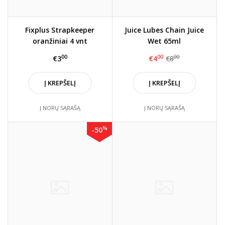
Fixplus Strapkeeper
Juice Lubes Chain Juice
oranžiniai 4 vnt
Wet 65ml
00
00
00
€3
€4
€8
Į KREPŠELĮ
Į KREPŠELĮ
Į NORŲ SĄRAŠĄ
Į NORŲ SĄRAŠĄ
%
-50