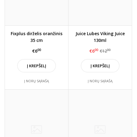
Fixplus dirželis oranžinis
Juice Lubes Viking Juice
35 cm
130ml
00
00
00
€6
€6
€12
Į KREPŠELĮ
Į KREPŠELĮ
Į NORŲ SĄRAŠĄ
Į NORŲ SĄRAŠĄ