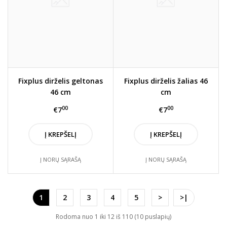
Fixplus dirželis geltonas
Fixplus dirželis žalias 46
46 cm
cm
00
00
€7
€7
Į KREPŠELĮ
Į KREPŠELĮ
Į NORŲ SĄRAŠĄ
Į NORŲ SĄRAŠĄ
1
2
3
4
5
>
>|
Rodoma nuo 1 iki 12 iš 110 (10 puslapių)