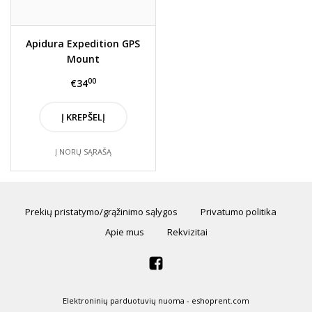
Apidura Expedition GPS
Mount
00
€34
Į KREPŠELĮ
Į NORŲ SĄRAŠĄ
Prekių pristatymo/grąžinimo sąlygos
Privatumo politika
Apie mus
Rekvizitai
Elektroninių parduotuvių nuoma
-
eshoprent.com