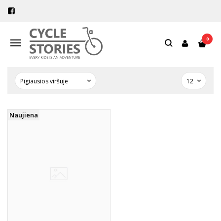
PREKIŲ PAIEŠKA - WAHOO
LAIKIKLIS
0
Navigacija
Pagrindinis
Prekių paieška
Naujiena