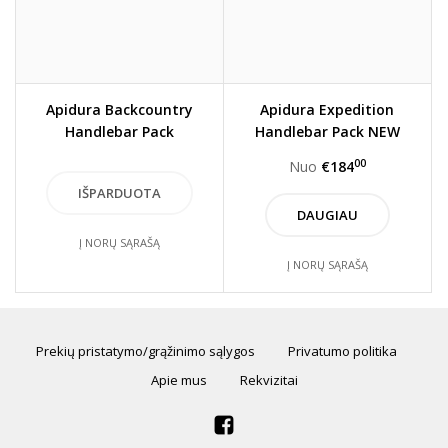
Apidura Backcountry
Apidura Expedition
Handlebar Pack
Handlebar Pack NEW
STYLE
00
Nuo
€184
DAUGIAU
Į NORŲ SĄRAŠĄ
Į NORŲ SĄRAŠĄ
Prekių pristatymo/grąžinimo sąlygos
Privatumo politika
Apie mus
Rekvizitai