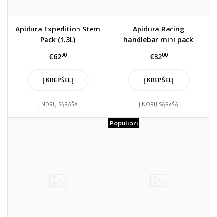
Apidura Expedition Stem
Apidura Racing
Pack (1.3L)
handlebar mini pack
(2.5L)
00
00
€62
€82
Į KREPŠELĮ
Į KREPŠELĮ
Į NORŲ SĄRAŠĄ
Į NORŲ SĄRAŠĄ
Populiari