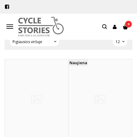
PREKIŲ PAIEŠKA - VAIRO KREPŠYS
Pagrindinis
Prekių paieška
0
Navigacija
Naujiena