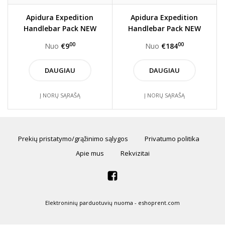
Apidura Expedition
Apidura Expedition
Handlebar Pack NEW
Handlebar Pack NEW
STYLE (Nuoma)
STYLE
00
00
Nuo
€9
Nuo
€184
DAUGIAU
DAUGIAU
Į NORŲ SĄRAŠĄ
Į NORŲ SĄRAŠĄ
Prekių pristatymo/grąžinimo sąlygos
Privatumo politika
Apie mus
Rekvizitai
Elektroninių parduotuvių nuoma
-
eshoprent.com