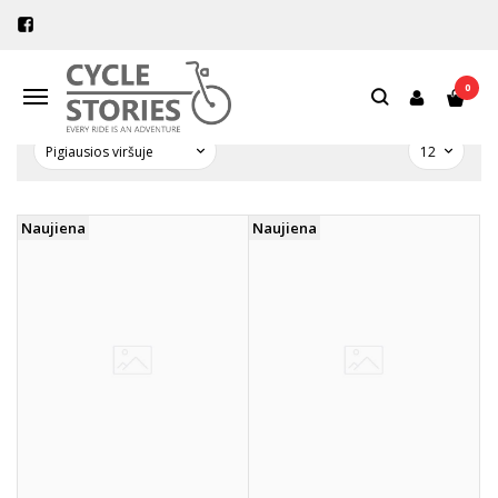
PREKIŲ PAIEŠKA - ROLL-DOWN
Pagrindinis
Prekių paieška
0
Navigacija
Naujiena
Naujiena