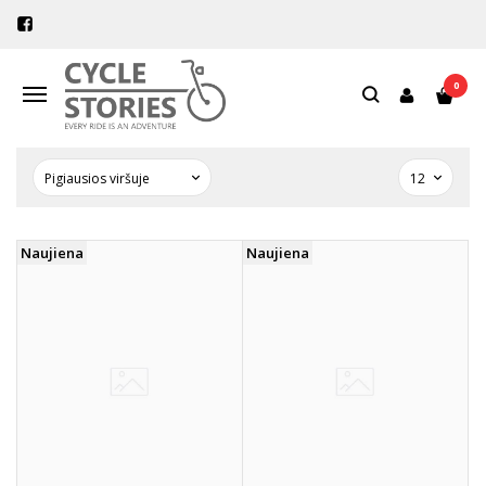
PREKIŲ PAIEŠKA - RF WELDED
SEAMS
0
Navigacija
Pagrindinis
Prekių paieška
Naujiena
Naujiena