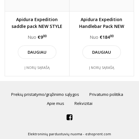
Apidura Expedition
Apidura Expedition
saddle pack NEW STYLE
Handlebar Pack NEW
(Nuoma)
STYLE
00
00
Nuo
€9
Nuo
€184
DAUGIAU
DAUGIAU
Į NORŲ SĄRAŠĄ
Į NORŲ SĄRAŠĄ
Prekių pristatymo/grąžinimo sąlygos
Privatumo politika
Apie mus
Rekvizitai
Elektroninių parduotuvių nuoma
-
eshoprent.com