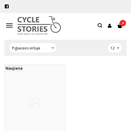
PREKIŲ PAIEŠKA - HYPALON
STRAPS
0
Navigacija
Pagrindinis
Prekių paieška
Naujiena