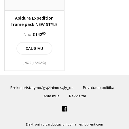
Apidura Expedition
frame pack NEW STYLE
00
Nuo
€142
DAUGIAU
Į NORŲ SĄRAŠĄ
Prekių pristatymo/grąžinimo sąlygos
Privatumo politika
Apie mus
Rekvizitai
Elektroninių parduotuvių nuoma
-
eshoprent.com