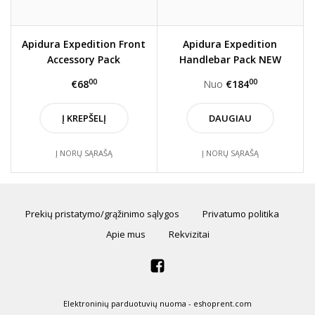
Apidura Expedition Front
Apidura Expedition
Accessory Pack
Handlebar Pack NEW
STYLE
00
00
€68
Nuo
€184
Į KREPŠELĮ
DAUGIAU
Į NORŲ SĄRAŠĄ
Į NORŲ SĄRAŠĄ
Prekių pristatymo/grąžinimo sąlygos
Privatumo politika
Apie mus
Rekvizitai
Elektroninių parduotuvių nuoma
-
eshoprent.com