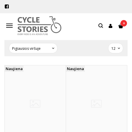
PREKIŲ PAIEŠKA - FRONT
ACCESSORY PACK
0
Navigacija
Pagrindinis
Prekių paieška
Naujiena
Naujiena