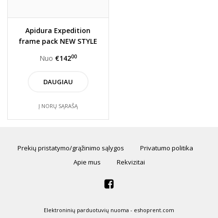
Apidura Expedition
frame pack NEW STYLE
00
Nuo
€142
DAUGIAU
Į NORŲ SĄRAŠĄ
Prekių pristatymo/grąžinimo sąlygos
Privatumo politika
Apie mus
Rekvizitai
Elektroninių parduotuvių nuoma
-
eshoprent.com