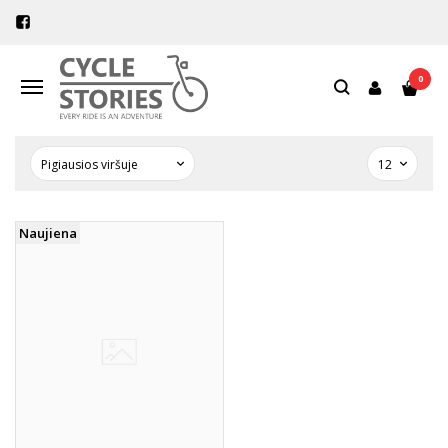
PREKIŲ PAIEŠKA - FRAME-FIT
PANELS
0
Navigacija
Pagrindinis
Prekių paieška
Naujiena