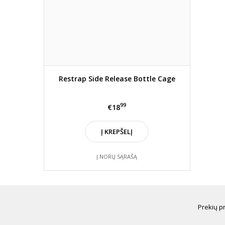
Restrap Side Release Bottle Cage
99
€18
Į KREPŠELĮ
Į NORŲ SĄRAŠĄ
Prekių p