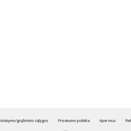
ristatymo/grąžinimo sąlygos
Privatumo politika
Apie mus
Rek