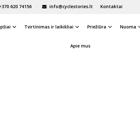
+370 620 74156
info@cyclestories.lt
Kontaktai
RAME
epšiai
Tvirtinimas ir laikikliai
Priežiūra
Nuoma
Apie mus