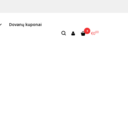
Dovanų kuponai
0
00
€0