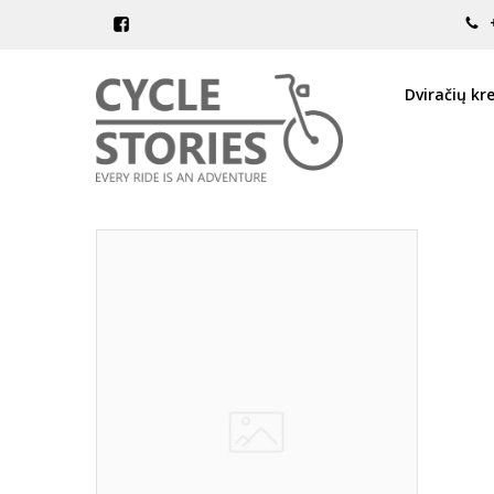
PREKIŲ PAIEŠKA - COMPACT F
Pagrindinis
Prekių paieška
Dviračių kr