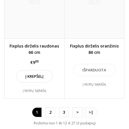
Fixplus dirželis raudonas
Fixplus dirželis oranžinis
66 cm
86 cm
00
€9
Į KREPŠELĮ
Į NORŲ SĄRAŠĄ
Į NORŲ SĄRAŠĄ
1
2
3
>
>|
Rodoma nuo 1 iki 12 iš 27 (3 puslapių)