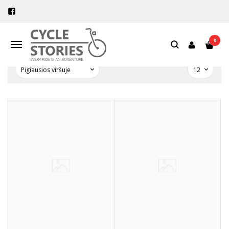
PREKIŲ PAIEŠKA - CARGO CAGE
Pagrindinis
Prekių paieška
0
Navigacija