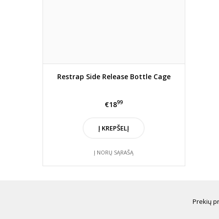
Restrap Side Release Bottle Cage
99
€18
Į KREPŠELĮ
Į NORŲ SĄRAŠĄ
Prekių p