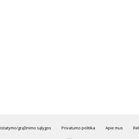
ristatymo/grąžinimo sąlygos
Privatumo politika
Apie mus
Rek