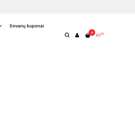
Dovanų kuponai
0
00
€0