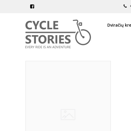
PREKIŲ PAIEŠKA - BIDONO LAIK
Pagrindinis
Prekių paieška
Dviračių kr