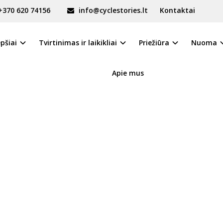
+370 620 74156
info@cyclestories.lt
Kontaktai
IKLIS
epšiai
Tvirtinimas ir laikikliai
Priežiūra
Nuoma
Apie mus