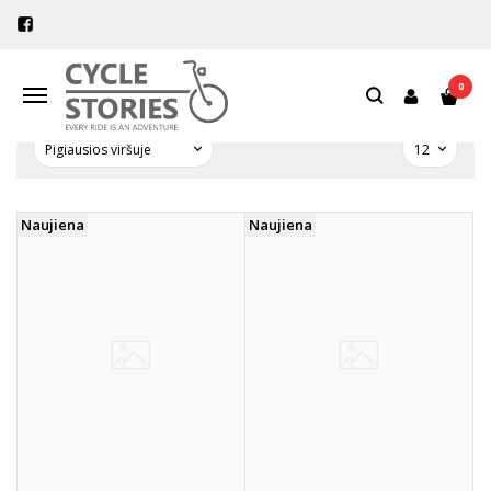
PREKIŲ PAIEŠKA - ACCESSORY ARM
Pagrindinis
Prekių paieška
0
Navigacija
Naujiena
Naujiena