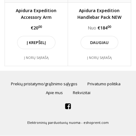
Apidura Expedition
Apidura Expedition
Accessory Arm
Handlebar Pack NEW
STYLE
00
00
€20
Nuo
€184
Į KREPŠELĮ
DAUGIAU
Į NORŲ SĄRAŠĄ
Į NORŲ SĄRAŠĄ
Prekių pristatymo/grąžinimo sąlygos
Privatumo politika
Apie mus
Rekvizitai
Elektroninių parduotuvių nuoma
-
eshoprent.com