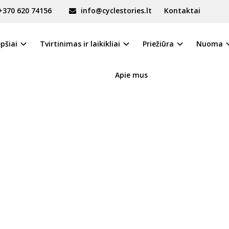
+370 620 74156
info@cyclestories.lt
Kontaktai
epšiai
Tvirtinimas ir laikikliai
Priežiūra
Nuoma
Apie mus