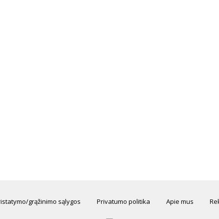
ristatymo/grąžinimo sąlygos
Privatumo politika
Apie mus
Rek