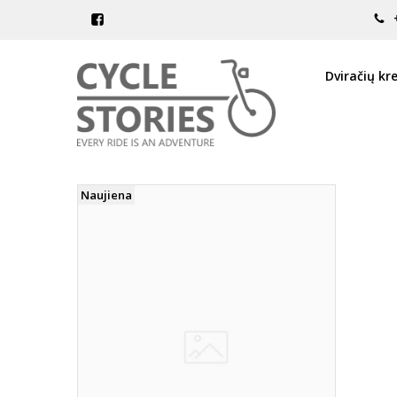
PREKIŲ PAIEŠKA - 5.7L
Pagrindinis
Prekių paieška
Dviračių kr
Naujiena