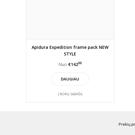
Apidura Expedition frame pack NEW
STYLE
00
Nuo
€142
DAUGIAU
Į NORŲ SĄRAŠĄ
Prekių p