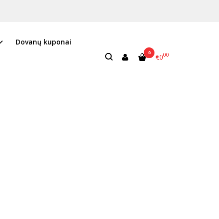
Dovanų kuponai
0
00
€0